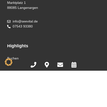
Marktplatz 1
88085 Langenargen
info@seevital.de
07543 93380
Highlights
Buchen
Angebote
Zimmer
Jobs
Kontakt
Folgt uns in den sozialen Medien